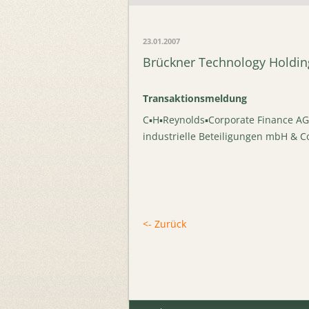
23.01.2007
Brückner Technology Holding
Transaktionsmeldung
C▪H▪Reynolds▪Corporate Finance AG 
industrielle Beteiligungen mbH & 
<- Zurück