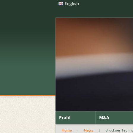
English
Profil
M&A
Home
|
News
|
Brückner Technol