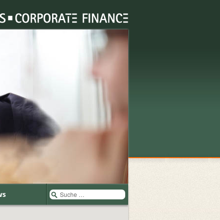
Suche
ws
nach: