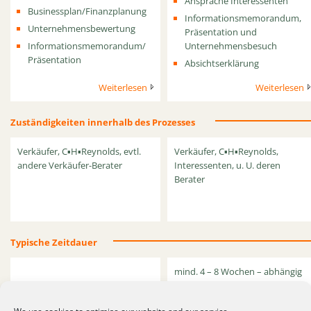
Ansprache Interessenten
Businessplan/
Finanzplanung
Informationsmemorandum,
Unternehmensbewertung
Präsentation und
Informationsmemorandum/
Unternehmensbesuch
Präsentation
Absichtserklärung
Weiterlesen
Weiterlesen
Zuständigkeiten innerhalb des Prozesses
Verkäufer, C▪H▪Reynolds, evtl.
Verkäufer, C▪H▪Reynolds,
andere Verkäufer-Berater
Interessenten, u. U. deren
Berater
Typische Zeitdauer
mind. 4 – 8 Wochen – abhängig
von der Zahl der Interessenten
und der Terminsituation