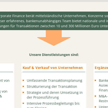
porate Finance berät mittelständische Unternehmen, Konzerne so
nser erfahrenes, bankenunabhängiges Team bietet nationale und 
tungen für Transaktionen zwischen 10 und 300 Millionen Euro Unt
Unsere Dienstleistungen sind:
Kauf & Verkauf von Unternehmen
Ergänz
it von
Umfassende Transaktionsplanung
Bank
Ausw
Strukturierung der Transaktion
Finan
g von
Strategie und deren Umsetzung in
 &
M&A-B
der Prozessführung
Restr
Intensive Prozessbegleitungs bis
Unter