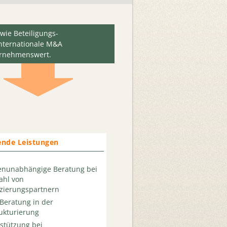
wie Beteiligungs-
internationale M&A
ernehmenswert.
ende Leistungen
enunabhängige Beratung bei
ahl von
zierungspartnern
eratung in der
ukturierung
stützung bei