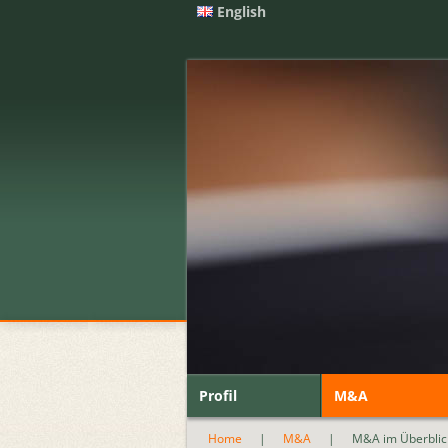
English
Profil
M&A
Home
|
M&A
|
M&A im Überblic