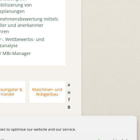
ibilisierung von
nzplanungen
rnehmensbewertung mittels
ller und anerkannter
hren
r-, Wettbewerbs- und
zanalyse
/ MBI-Manager
a
sumgüter &
Maschinen- und
u
Handel
Anlagenbau
f
B
es to optimise our website and our service.