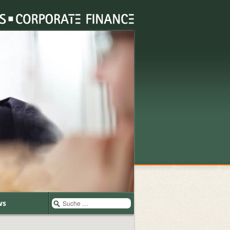
Suche
ws
nach: