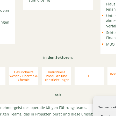
zum Closing
Plaus
Fina
s von
Unte
aktue
ungen
Verfa
Sekto
Finan
MBO 
in den Sektoren:
Gesundheits
Industrielle
Kon
wesen / Pharma &
Produkte und
IT
Chemie
Dienstleistungen
asis
We use cooki
nehmergeist des operativ tätigen Führungsteams,
rigen Teams, das in Projekten berät und diese umsetzt,