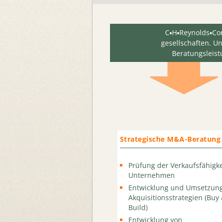
C▪H▪Reynolds▪Cor
gesellschaften. U
Beratungsleis
Strategische M&A-Beratung
Prüfung der Verkaufsfähigke
Unternehmen
Entwicklung und Umsetzun
Akquisitionsstrategien (Buy
Build)
Entwicklung von