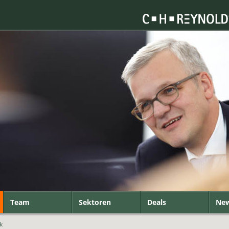
Team
Sektoren
Deals
Ne
k