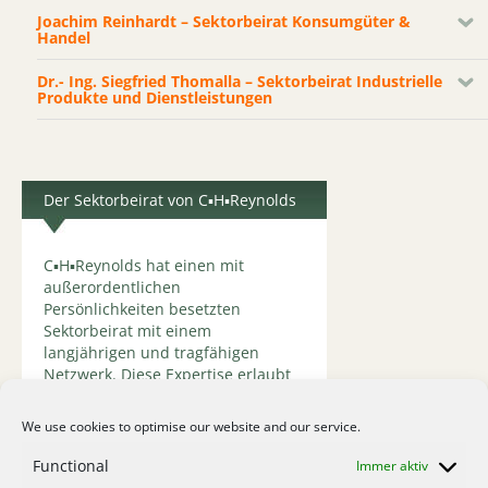
Joachim Reinhardt – Sektorbeirat Konsumgüter &
Handel
Dr.- Ing. Siegfried Thomalla – Sektorbeirat Industrielle
Produkte und Dienstleistungen
Der Sektorbeirat von C▪H▪Reynolds
C▪H▪Reynolds hat einen mit
außerordentlichen
Persönlichkeiten besetzten
Sektorbeirat mit einem
langjährigen und tragfähigen
Netzwerk. Diese Expertise erlaubt
es uns, mit unseren Mandanten
nicht nur prozessual, sondern auch
We use cookies to optimise our website and our service.
strategisch zu diskutieren.
Functional
Immer aktiv