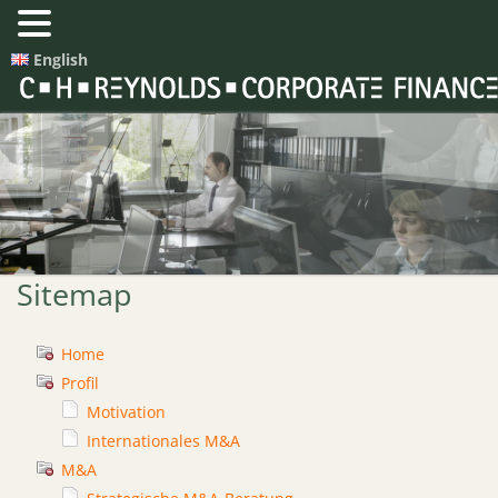
English
Sitemap
Home
Profil
Motivation
Internationales M&A
M&A