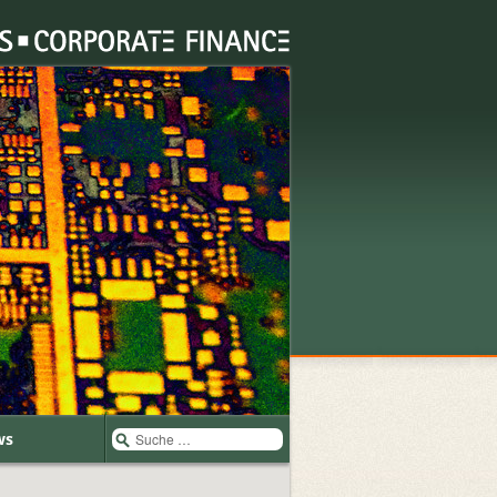
Suche
ws
nach: