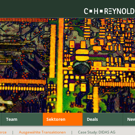
Team
Sektoren
Deals
Ne
erce
|
Ausgewählte Transaktionen
|
Case Study: DIDAS AG