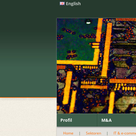
English
Profil
M&A
Home
|
Sektoren
|
IT & e-comm