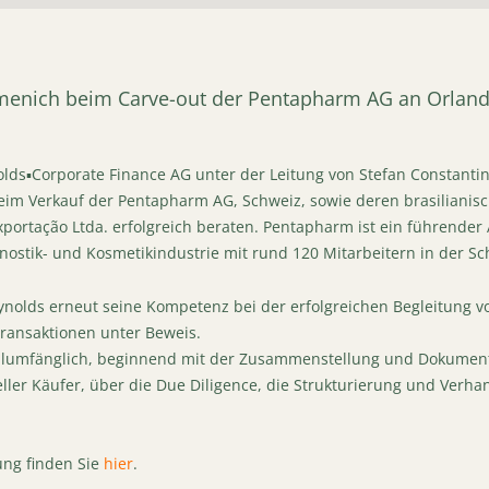
rmenich beim Carve-out der Pentapharm AG an Orland
lds▪Corporate Finance AG unter der Leitung von Stefan Constanti
eim Verkauf der Pentapharm AG, Schweiz, sowie deren brasilian
portação Ltda. erfolgreich beraten. Pentapharm ist ein führender 
gnostik- und Kosmetikindustrie mit rund 120 Mitarbeitern in der Sc
Reynolds erneut seine Kompetenz bei der erfolgreichen Begleitung
ransaktionen unter Beweis.
ollumfänglich, beginnend mit der Zusammenstellung und Dokument
ller Käufer, über die Due Diligence, die Strukturierung und Verh
ung finden Sie
hier
.