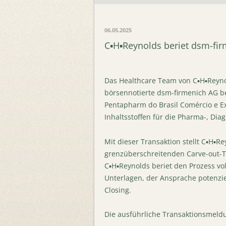
06.05.2025
C▪H▪Reynolds beriet dsm-fi
Das Healthcare Team von C▪H▪Reyno
börsennotierte dsm-firmenich AG b
Pentapharm do Brasil Comércio e Ex
Inhaltsstoffen für die Pharma-, Dia
Mit dieser Transaktion stellt C▪H▪
grenzüberschreitenden Carve-out-T
C▪H▪Reynolds beriet den Prozess v
Unterlagen, der Ansprache potenzie
Closing.
Die ausführliche Transaktionsmeld