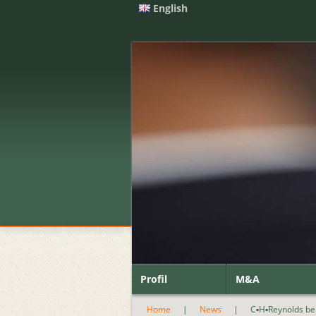
English
Profil
M&A
Home
|
News
|
C▪H▪Reynolds be