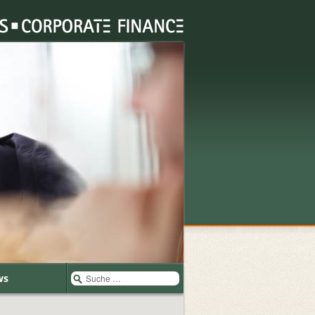
Suche
ws
nach: