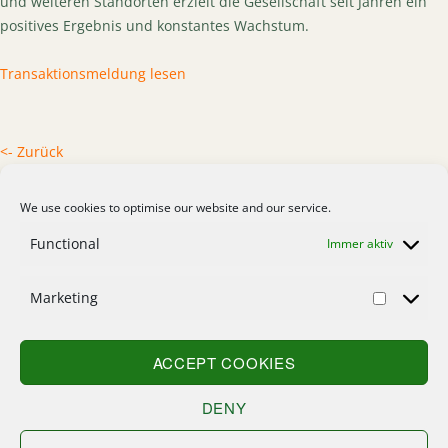
und weiteren Standorten erzielt die Gesellschaft seit Jahren ein
positives Ergebnis und konstantes Wachstum.
Transaktionsmeldung lesen
<- Zurück
We use cookies to optimise our website and our service.
Functional
Immer aktiv
Marketing
Home
Kontakt
ACCEPT COOKIES
Suche
DENY
Sitemap